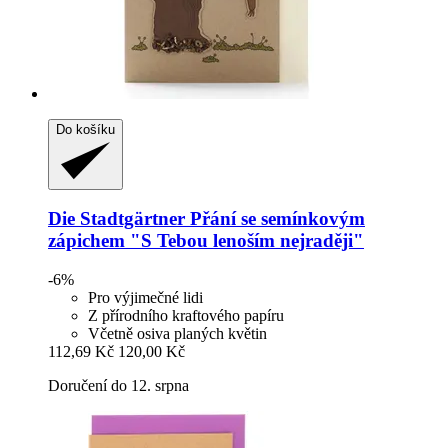
Do košíku
Die Stadtgärtner
Přání se semínkovým
zápichem "S Tebou lenoším nejraději"
-6%
Pro výjimečné lidi
Z přírodního kraftového papíru
Včetně osiva planých květin
112,69 Kč
120,00 Kč
Doručení do 12. srpna