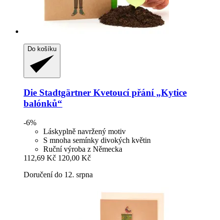
Do košíku
Die Stadtgärtner
Kvetoucí přání „Kytice
balónků“
-6%
Láskyplně navržený motiv
S mnoha semínky divokých květin
Ruční výroba z Německa
112,69 Kč
120,00 Kč
Doručení do 12. srpna