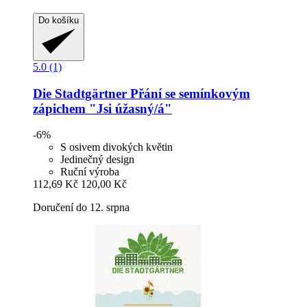
Do košíku
5.0 (1)
Die Stadtgärtner
Přání se semínkovým
zápichem "Jsi úžasný/á"
-6%
S osivem divokých květin
Jedinečný design
Ruční výroba
112,69 Kč
120,00 Kč
Doručení do 12. srpna