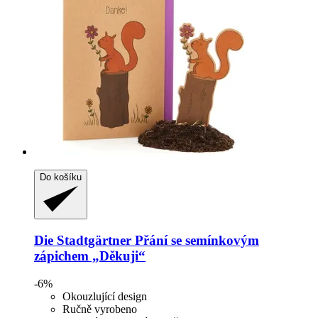
Do košíku
Die Stadtgärtner
Přání se semínkovým
zápichem „Děkuji“
-6%
Okouzlující design
Ručně vyrobeno