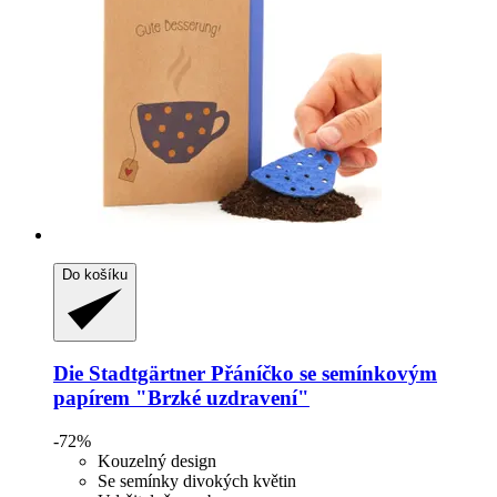
Do košíku
Die Stadtgärtner
Přáníčko se semínkovým
papírem "Brzké uzdravení"
-72%
Kouzelný design
Se semínky divokých květin