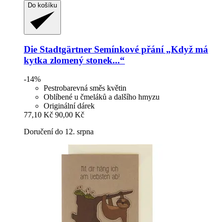
Do košíku
Die Stadtgärtner
Semínkové přání „Když má
kytka zlomený stonek...“
-14%
Pestrobarevná směs květin
Oblíbené u čmeláků a dalšího hmyzu
Originální dárek
77,10 Kč
90,00 Kč
Doručení do 12. srpna