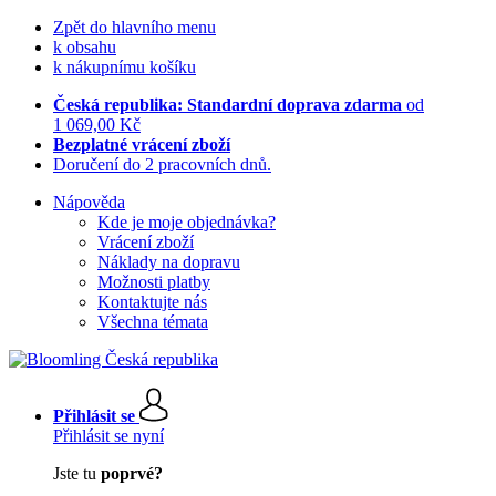
Zpět do hlavního menu
k obsahu
k nákupnímu košíku
Česká republika: Standardní doprava zdarma
od
1 069,00 Kč
Bezplatné vrácení zboží
Doručení do 2 pracovních dnů.
Nápověda
Kde je moje objednávka?
Vrácení zboží
Náklady na dopravu
Možnosti platby
Kontaktujte nás
Všechna témata
Přihlásit se
Přihlásit se nyní
Jste tu
poprvé?