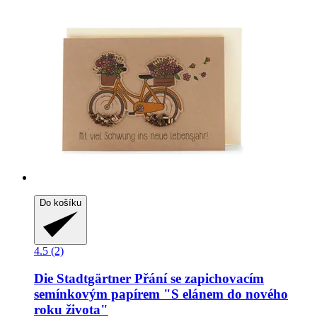
Do košíku
4.5 (2)
Die Stadtgärtner
Přání se zapichovacím
semínkovým papírem "S elánem do nového
roku života"