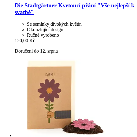
Die Stadtgärtner
Kvetoucí přání "Vše nejlepší k
svatbě"
Se semínky divokých květin
Okouzlující design
Ručně vyrobeno
120,00 Kč
Doručení do 12. srpna