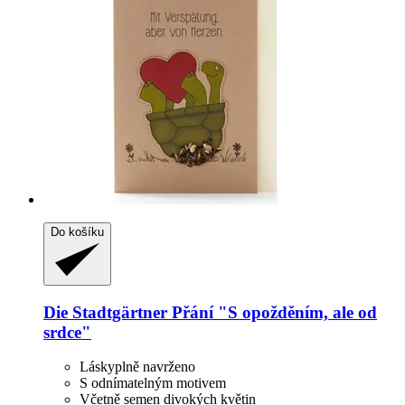
Do košíku
Die Stadtgärtner
Přání "S opožděním, ale od
srdce"
Láskyplně navrženo
S odnímatelným motivem
Včetně semen divokých květin