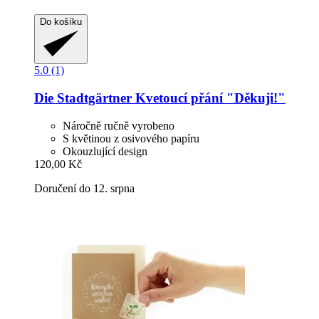
Do košíku
5.0 (1)
Die Stadtgärtner
Kvetoucí přání "Děkuji!"
Náročně ručně vyrobeno
S květinou z osivového papíru
Okouzlující design
120,00 Kč
Doručení do 12. srpna