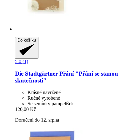
Do košíku
5.0 (1)
Die Stadtgärtner
Přání "Přání se stanou
skutečností"
Krásně navržené
Ručně vyrobené
Se semínky pampelišek
120,00 Kč
Doručení do 12. srpna