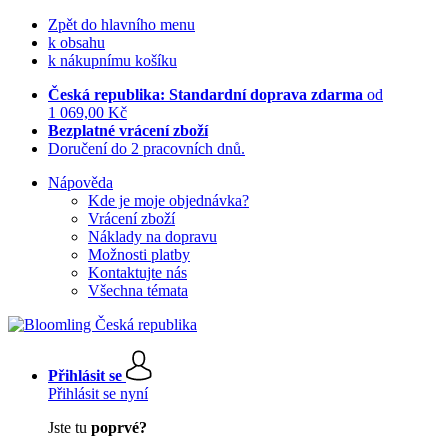
Zpět do hlavního menu
k obsahu
k nákupnímu košíku
Česká republika: Standardní doprava zdarma
od
1 069,00 Kč
Bezplatné vrácení zboží
Doručení do 2 pracovních dnů.
Nápověda
Kde je moje objednávka?
Vrácení zboží
Náklady na dopravu
Možnosti platby
Kontaktujte nás
Všechna témata
Přihlásit se
Přihlásit se nyní
Jste tu
poprvé?