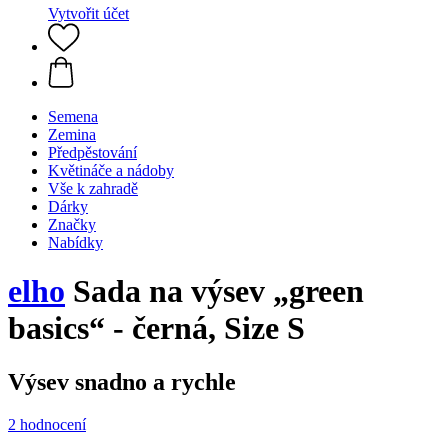
Vytvořit účet
Semena
Zemina
Předpěstování
Květináče a nádoby
Vše k zahradě
Dárky
Značky
Nabídky
elho
Sada na výsev „green
basics“ - černá, Size S
Výsev snadno a rychle
2 hodnocení