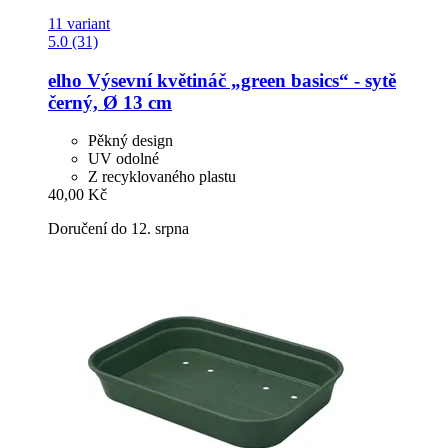
11 variant
5.0 (31)
elho
Výsevní květináč „green basics“ -​ sytě
černý, Ø 13 cm
Pěkný design
UV odolné
Z recyklovaného plastu
40,00 Kč
Doručení do 12. srpna