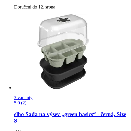
Doručení do 12. srpna
3 varianty
5.0 (2)
elho
Sada na výsev „green basics“ -​ černá, Size
S