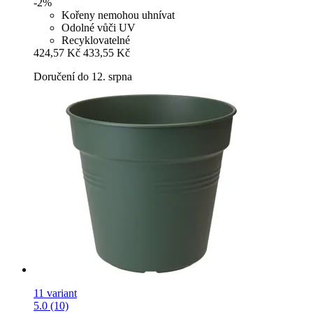
-2%
Kořeny nemohou uhnívat
Odolné vůči UV
Recyklovatelné
424,57 Kč
433,55 Kč
Doručení do 12. srpna
11 variant
5.0 (10)