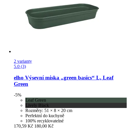
2 varianty
5.0 (3)
elho
Výsevní miska „green basics“ L, Leaf
Green
-5%
Leaf Green
Lively Black
Rozměry: 51 × 8 × 20 cm
Perfektní do kuchyně
100% recyklovatelné
170,59 Kč
180,00 Kč