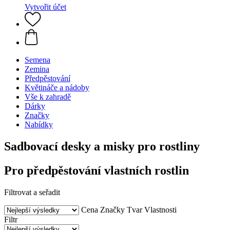
Vytvořit účet
Semena
Zemina
Předpěstování
Květináče a nádoby
Vše k zahradě
Dárky
Značky
Nabídky
Sadbovací desky a misky pro rostliny
Pro předpěstování vlastních rostlin
Filtrovat a seřadit
Cena
Značky
Tvar
Vlastnosti
Filtr