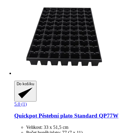
Do košíku
5.0 (1)
Quickpot
Pěstební plato Standard QP77W
Velikost: 33 x 51,5 cm
Počet buněk/plato: 77 (7 x 11)