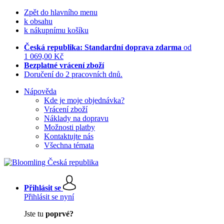
Zpět do hlavního menu
k obsahu
k nákupnímu košíku
Česká republika: Standardní doprava zdarma
od
1 069,00 Kč
Bezplatné vrácení zboží
Doručení do 2 pracovních dnů.
Nápověda
Kde je moje objednávka?
Vrácení zboží
Náklady na dopravu
Možnosti platby
Kontaktujte nás
Všechna témata
Přihlásit se
Přihlásit se nyní
Jste tu
poprvé?