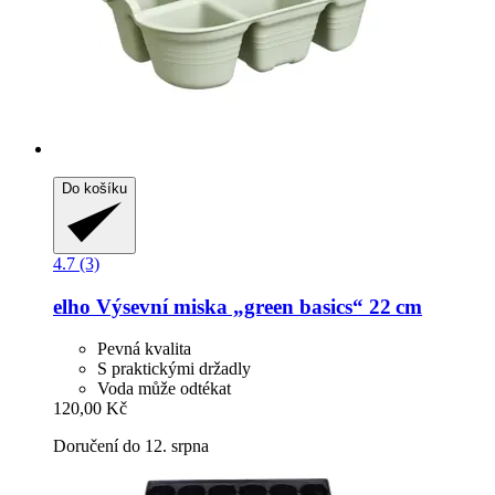
Do košíku
4.7 (3)
elho
Výsevní miska „green basics“ 22 cm
Pevná kvalita
S praktickými držadly
Voda může odtékat
120,00 Kč
Doručení do 12. srpna