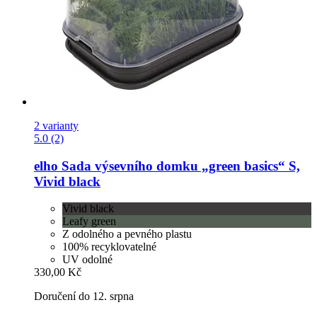
2 varianty
5.0 (2)
elho
Sada výsevního domku „green basics“ S,
Vivid black
Vivid black
Leafy green
Z odolného a pevného plastu
100% recyklovatelné
UV odolné
330,00 Kč
Doručení do 12. srpna