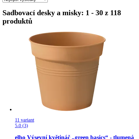
Sadbovací desky a misky: 1 - 30 z 118
produktů
11 variant
5.0 (3)
elho
Výsevní květináč „green basics“ -​ tlumená