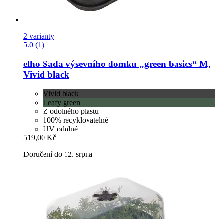
2 varianty
5.0 (1)
elho
Sada výsevního domku „green basics“ M,
Vivid black
Vivid black
Leafy green
Z odolného plastu
100% recyklovatelné
UV odolné
519,00 Kč
Doručení do 12. srpna