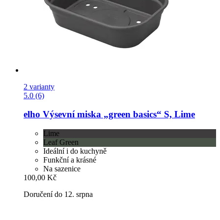
2 varianty
5.0 (6)
elho
Výsevní miska „green basics“ S, Lime
Lime
Leaf Green
Ideální i do kuchyně
Funkční a krásné
Na sazenice
100,00 Kč
Doručení do 12. srpna