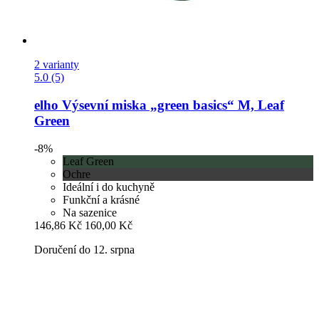
2 varianty
5.0 (5)
elho
Výsevní miska „green basics“ M, Leaf
Green
-8%
Leaf Green
Ochre
Ideální i do kuchyně
Funkční a krásné
Na sazenice
146,86 Kč
160,00 Kč
Doručení do 12. srpna