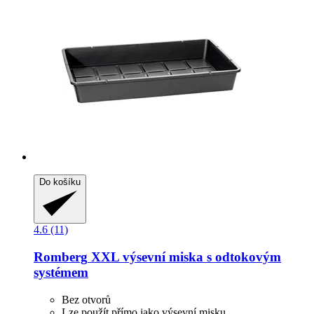
Do košíku
4.6 (11)
Romberg
XXL výsevní miska s odtokovým
systémem
Bez otvorů
Lze použít přímo jako výsevní misku