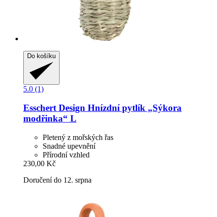
Do košíku
5.0 (1)
Esschert Design
Hnízdní pytlík „Sýkora
modřinka“ L
Pletený z mořských řas
Snadné upevnění
Přírodní vzhled
230,00 Kč
Doručení do 12. srpna