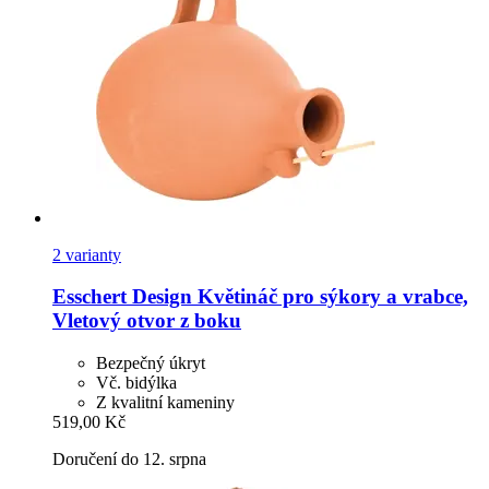
2 varianty
Esschert Design
Květináč pro sýkory a vrabce,
Vletový otvor z boku
Bezpečný úkryt
Vč. bidýlka
Z kvalitní kameniny
519,00 Kč
Doručení do 12. srpna