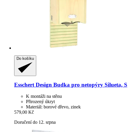
Do košíku
Esschert Design
Budka pro netopýry Silueta, S
K montáži na stěnu
Přirozený úkryt
Materiál: borové dřevo, zinek
579,00 Kč
Doručení do 12. srpna