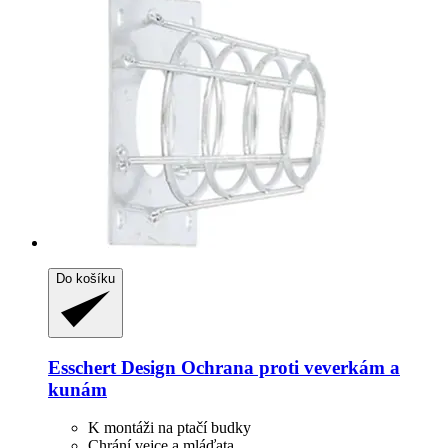
Do košíku
Esschert Design
Ochrana proti veverkám a
kunám
K montáži na ptačí budky
Chrání vejce a mláďata