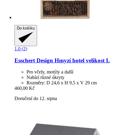
Do košíku
1.0 (2)
Esschert Design
Hmyzí hotel velikost L
Pro včely, motýly a další
Nabízí různé úkryty
Rozměry: D 24,6 x H 9,5 x V 29 cm
460,00 Kč
Doručení do 12. srpna