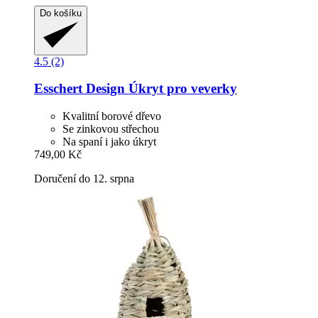
Do košíku
4.5 (2)
Esschert Design
Úkryt pro veverky
Kvalitní borové dřevo
Se zinkovou střechou
Na spaní i jako úkryt
749,00 Kč
Doručení do 12. srpna