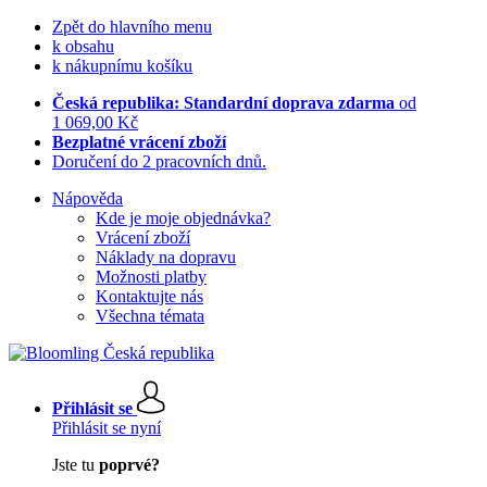
Zpět do hlavního menu
k obsahu
k nákupnímu košíku
Česká republika: Standardní doprava zdarma
od
1 069,00 Kč
Bezplatné vrácení zboží
Doručení do 2 pracovních dnů.
Nápověda
Kde je moje objednávka?
Vrácení zboží
Náklady na dopravu
Možnosti platby
Kontaktujte nás
Všechna témata
Přihlásit se
Přihlásit se nyní
Jste tu
poprvé?