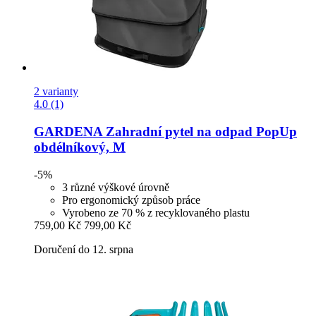
2 varianty
4.0 (1)
GARDENA
Zahradní pytel na odpad PopUp
obdélníkový, M
-5%
3 různé výškové úrovně
Pro ergonomický způsob práce
Vyrobeno ze 70 % z recyklovaného plastu
759,00 Kč
799,00 Kč
Doručení do 12. srpna