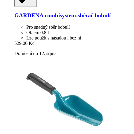
GARDENA
combisystem-​sběrač bobulí
Pro snadný sběr bobulí
Objem 0,8 l
Lze použít s násadou i bez ní
529,00 Kč
Doručení do 12. srpna