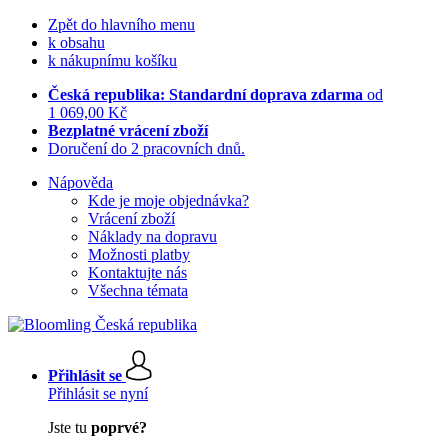
Zpět do hlavního menu
k obsahu
k nákupnímu košíku
Česká republika: Standardní doprava zdarma
od
1 069,00 Kč
Bezplatné vrácení zboží
Doručení do 2 pracovních dnů.
Nápověda
Kde je moje objednávka?
Vrácení zboží
Náklady na dopravu
Možnosti platby
Kontaktujte nás
Všechna témata
Přihlásit se
Přihlásit se nyní
Jste tu
poprvé?