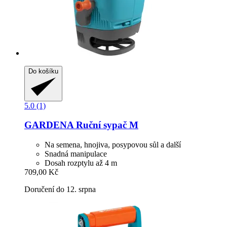
Do košíku
5.0 (1)
GARDENA
Ruční sypač M
Na semena, hnojiva, posypovou sůl a další
Snadná manipulace
Dosah rozptylu až 4 m
709,00 Kč
Doručení do 12. srpna