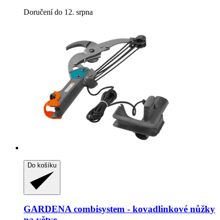
Doručení do 12. srpna
Do košíku
GARDENA
combisystem -​ kovadlinkové nůžky
na větve