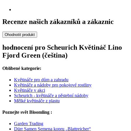
Recenze našich zákazníků a zákaznic
Ohodnotit produkt
hodnocení pro Scheurich Květináč Lino
Fjord Green (čeština)
Oblíbené kategorie:
Květináče pro dům a zahradu
Květináče a nádoby pro pokojové rostliny
Květináče v akci
Scheurich - květináče a pěstební nádoby
Mělké květináče z plastu
Poznejte svět Bloomling :
Garden Trading
Dürr Samen Semena kopru „Blattreicher“