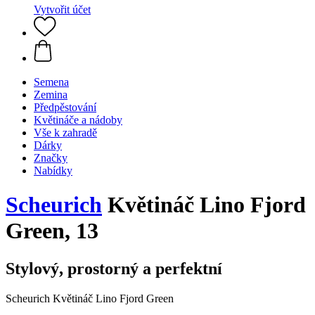
Vytvořit účet
Semena
Zemina
Předpěstování
Květináče a nádoby
Vše k zahradě
Dárky
Značky
Nabídky
Scheurich
Květináč Lino Fjord
Green, 13
Stylový, prostorný a perfektní
Scheurich Květináč Lino Fjord Green