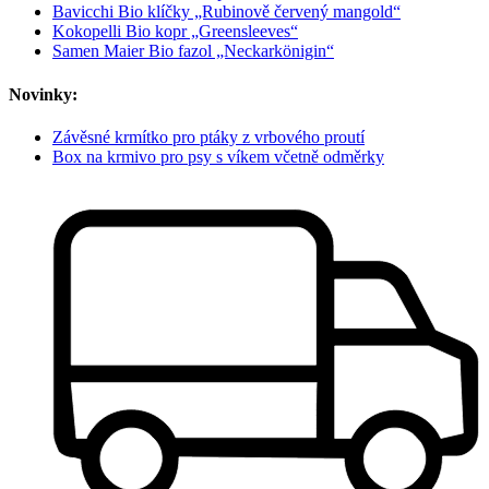
Bavicchi Bio klíčky „Rubinově červený mangold“
Kokopelli Bio kopr „Greensleeves“
Samen Maier Bio fazol „Neckarkönigin“
Novinky:
Závěsné krmítko pro ptáky z vrbového proutí
Box na krmivo pro psy s víkem včetně odměrky