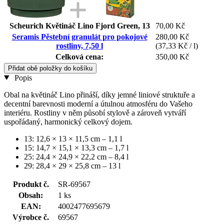
Scheurich Květináč Lino Fjord Green, 13
70,00 Kč
Seramis Pěstební granulát pro pokojové
280,00 Kč
rostliny, 7,50 l
(37,33 Kč / l)
Celková cena:
350,00 Kč
Přidat obě položky do košíku
Popis
Obal na květináč Lino přináší, díky jemné liniové struktuře a
decentní barevnosti moderní a útulnou atmosféru do Vašeho
interiéru. Rostliny v něm působí stylově a zároveň vytváří
uspořádaný, harmonický celkový dojem.
13: 12,6 × 13 × 11,5 cm – 1,1 l
15: 14,7 × 15,1 × 13,3 cm – 1,7 l
25: 24,4 × 24,9 × 22,2 cm – 8,4 l
29: 28,4 × 29 × 25,8 cm – 13 l
Produkt č.
SR-69567
Obsah:
1 ks
EAN:
4002477695679
Výrobce č.
69567