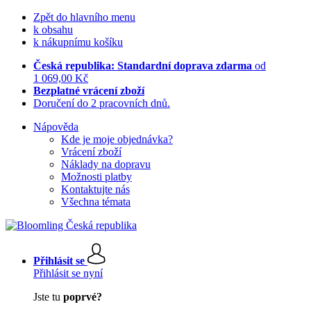
Zpět do hlavního menu
k obsahu
k nákupnímu košíku
Česká republika: Standardní doprava zdarma
od
1 069,00 Kč
Bezplatné vrácení zboží
Doručení do 2 pracovních dnů.
Nápověda
Kde je moje objednávka?
Vrácení zboží
Náklady na dopravu
Možnosti platby
Kontaktujte nás
Všechna témata
Přihlásit se
Přihlásit se nyní
Jste tu
poprvé?