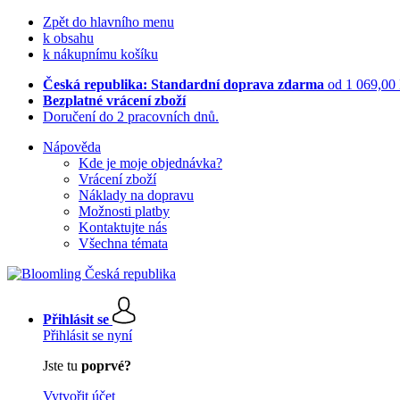
Zpět do hlavního menu
k obsahu
k nákupnímu košíku
Česká republika: Standardní doprava zdarma
od 1 069,00
Bezplatné vrácení zboží
Doručení do 2 pracovních dnů.
Nápověda
Kde je moje objednávka?
Vrácení zboží
Náklady na dopravu
Možnosti platby
Kontaktujte nás
Všechna témata
Přihlásit se
Přihlásit se nyní
Jste tu
poprvé?
Vytvořit účet