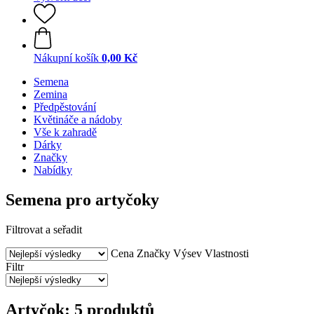
Nákupní košík
0,00 Kč
Semena
Zemina
Předpěstování
Květináče a nádoby
Vše k zahradě
Dárky
Značky
Nabídky
Semena pro artyčoky
Filtrovat a seřadit
Cena
Značky
Výsev
Vlastnosti
Filtr
Artyčok: 5 produktů