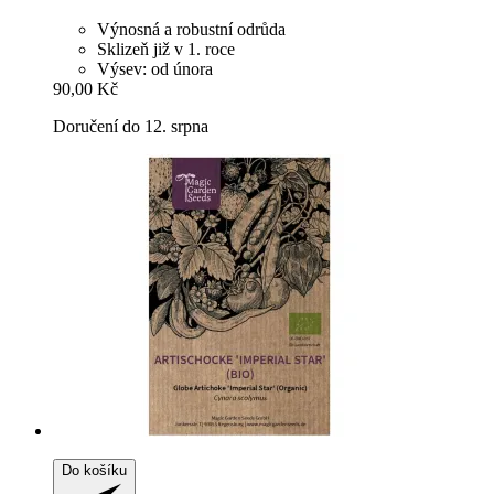
Výnosná a robustní odrůda
Sklizeň již v 1. roce
Výsev: od února
90,00 Kč
Doručení do 12. srpna
Do košíku