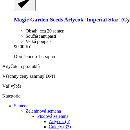
Magic Garden Seeds
Artyčok 'Imperial Star' (C
Obsah: cca 20 semen
Součást antipasti
Velká poupata
90,00 Kč
Doručení do 12. srpna
Artyčok: 5 produktů
Všechny ceny zahrnují DPH
Váš výběr
Kategorie:
Semena
Zeleninová semena
Plodová zelenina
Artyčok (5)
Cukety (33)