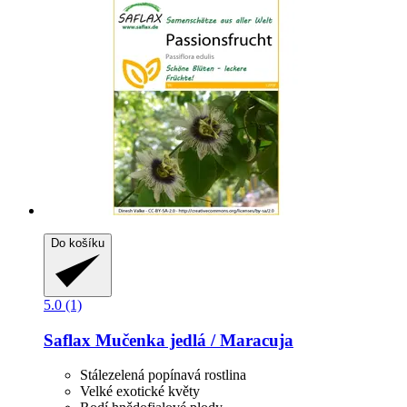
Do košíku
5.0 (1)
Saflax
Mučenka jedlá / Maracuja
Stálezelená popínavá rostlina
Velké exotické květy