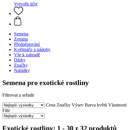
Vytvořit účet
Semena
Zemina
Předpěstování
Květináče a nádoby
Vše k zahradě
Dárky
Značky
Nabídky
Semena pro exotické rostliny
Filtrovat a seřadit
Cena
Značky
Výsev
Barva květů
Vlastnosti
Filtr
Exotické rostliny: 1 - 30 z 32 produktů