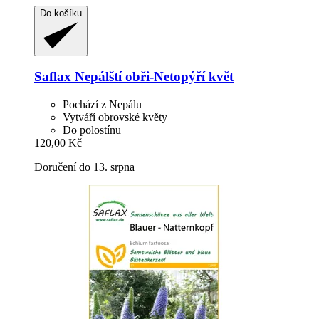
Do košíku
Saflax
Nepálští obři-​Netopýří květ
Pochází z Nepálu
Vytváří obrovské květy
Do polostínu
120,00 Kč
Doručení do 13. srpna