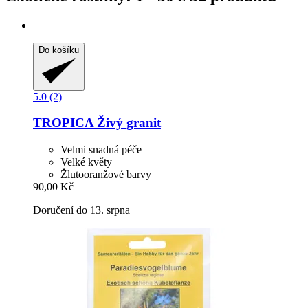
Do košíku
5.0 (2)
TROPICA
Živý granit
Velmi snadná péče
Velké květy
Žlutooranžové barvy
90,00 Kč
Doručení do 13. srpna