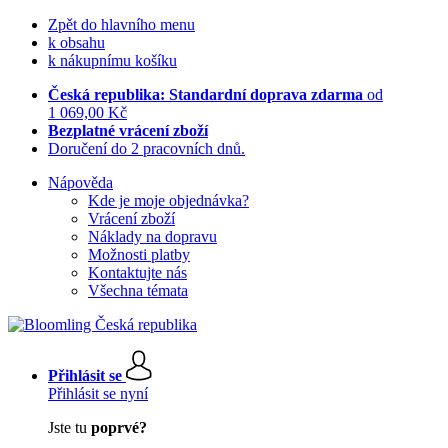
Zpět do hlavního menu
k obsahu
k nákupnímu košíku
Česká republika: Standardní doprava zdarma
od
1 069,00 Kč
Bezplatné vrácení zboží
Doručení do 2 pracovních dnů.
Nápověda
Kde je moje objednávka?
Vrácení zboží
Náklady na dopravu
Možnosti platby
Kontaktujte nás
Všechna témata
Přihlásit se
Přihlásit se nyní
Jste tu
poprvé?