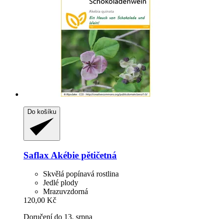
Do košíku
Saflax
Akébie pětičetná
Skvělá popínavá rostlina
Jedlé plody
Mrazuvzdorná
120,00 Kč
Doručení do 13. srpna