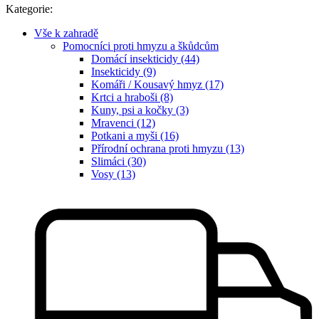
Kategorie:
Vše k zahradě
Pomocníci proti hmyzu a škůdcům
Domácí insekticidy (44)
Insekticidy (9)
Komáři / Kousavý hmyz (17)
Krtci a hraboši (8)
Kuny, psi a kočky (3)
Mravenci (12)
Potkani a myši (16)
Přírodní ochrana proti hmyzu (13)
Slimáci (30)
Vosy (13)