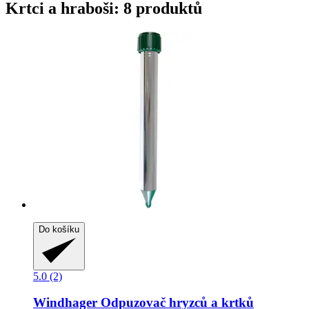
Krtci a hraboši: 8 produktů
Do košíku
5.0 (2)
Windhager
Odpuzovač hryzců a krtků