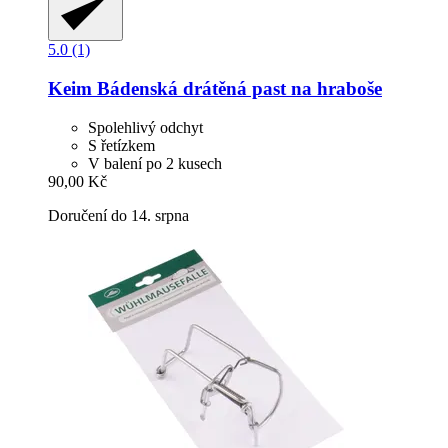
5.0 (1)
Keim
Bádenská drátěná past na hraboše
Spolehlivý odchyt
S řetízkem
V balení po 2 kusech
90,00 Kč
Doručení do 14. srpna