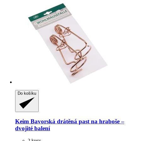
Do košíku
Keim
Bavorská drátěná past na hraboše –
dvojité balení
2 kusy