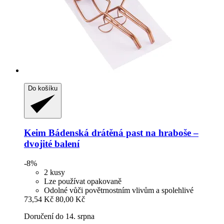
Do košíku
Keim
Bádenská drátěná past na hraboše –
dvojité balení
-8%
2 kusy
Lze používat opakovaně
Odolné vůči povětrnostním vlivům a spolehlivé
73,54 Kč
80,00 Kč
Doručení do 14. srpna