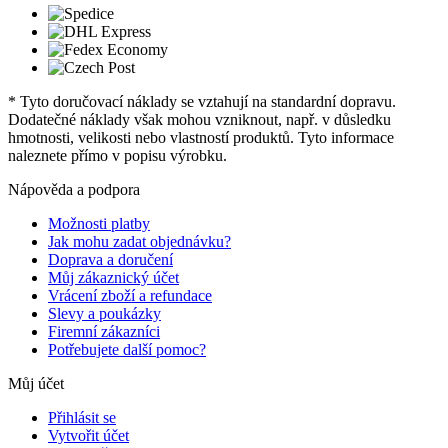
* Tyto doručovací náklady se vztahují na standardní dopravu.
Dodatečné náklady však mohou vzniknout, např. v důsledku
hmotnosti, velikosti nebo vlastností produktů. Tyto informace
naleznete přímo v popisu výrobku.
Nápověda a podpora
Možnosti platby
Jak mohu zadat objednávku?
Doprava a doručení
Můj zákaznický účet
Vrácení zboží a refundace
Slevy a poukázky
Firemní zákazníci
Potřebujete další pomoc?
Můj účet
Přihlásit se
Vytvořit účet