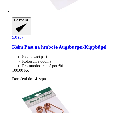
Do košíku
5.0 (3)
Keim
Past na hraboše Augsburger-​Kippbügel
Sklapovací past
Robustní a odolná
Pro mnohostranné použití
100,00 Kč
Doručení do 14. srpna