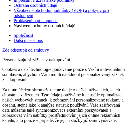
Impresum a uživatelské podmínky
Ochrana osobních údajů
Všeobecné obchodní podmínky (VOP) a pokyny pro
odstoupení
Prohlášení o přístupnosti
Nastavení ochrany osobních údajů
Společnost
Další nice shops
Zde odstoupit od smlouvy
Personalizujte si zážitek z nakupování
Cookies a další technologie používáme pouze s Vaším individuálním
souhlasem, abychom Vám mohli nabídnout personalizovaný zážitek
z nakupování.
Za tímto účelem shromažďujeme údaje o našich uživatelích, jejich
chování a zařízeních. Tyto údaje používáme k neustálé optimalizaci
našich webových stránek, k zobrazování personalizované reklamy a
obsahu, stejně jako k analýze statistik používání. Vaše zašifrovaná
data můžeme také synchronizovat s externími poskytovateli a
zobrazovat Vám nabídky prostřednictvím jejich online reklamních
kanálů, a to pouze v případě, že jejich služby již sami využíváte.