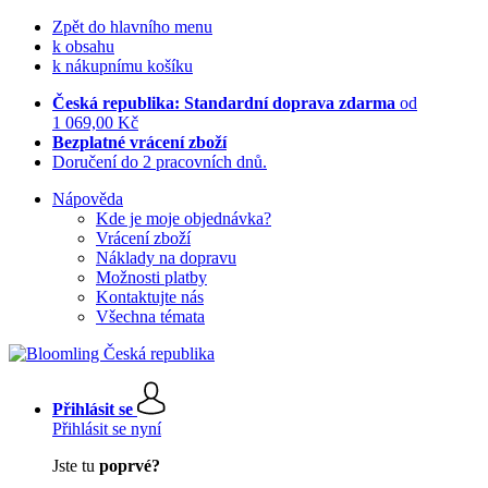
Zpět do hlavního menu
k obsahu
k nákupnímu košíku
Česká republika: Standardní doprava zdarma
od
1 069,00 Kč
Bezplatné vrácení zboží
Doručení do 2 pracovních dnů.
Nápověda
Kde je moje objednávka?
Vrácení zboží
Náklady na dopravu
Možnosti platby
Kontaktujte nás
Všechna témata
Přihlásit se
Přihlásit se nyní
Jste tu
poprvé?