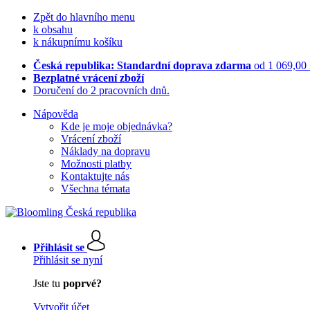
Zpět do hlavního menu
k obsahu
k nákupnímu košíku
Česká republika: Standardní doprava zdarma
od 1 069,00
Bezplatné vrácení zboží
Doručení do 2 pracovních dnů.
Nápověda
Kde je moje objednávka?
Vrácení zboží
Náklady na dopravu
Možnosti platby
Kontaktujte nás
Všechna témata
Přihlásit se
Přihlásit se nyní
Jste tu
poprvé?
Vytvořit účet