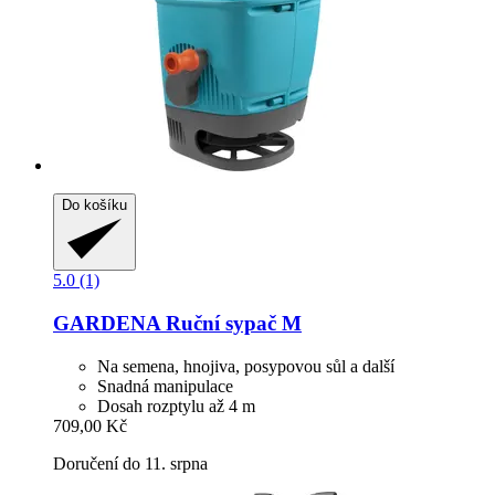
Do košíku
5.0 (1)
GARDENA
Ruční sypač M
Na semena, hnojiva, posypovou sůl a další
Snadná manipulace
Dosah rozptylu až 4 m
709,00 Kč
Doručení do 11. srpna