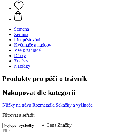
Semena
Zemina
Předpěstování
Květináče a nádoby
Vše k zahradě
Dárky
Značky
Nabídky
Produkty pro péči o trávník
Nakupovat dle kategorií
Nůžky na trávu
Rozmetadla
Sekačky a vyžínače
Filtrovat a seřadit
Cena
Značky
Filtr