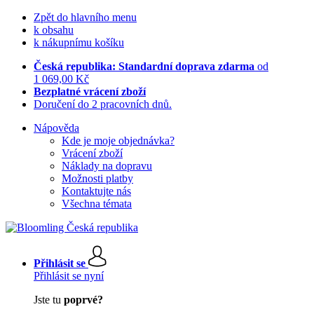
Zpět do hlavního menu
k obsahu
k nákupnímu košíku
Česká republika: Standardní doprava zdarma
od
1 069,00 Kč
Bezplatné vrácení zboží
Doručení do 2 pracovních dnů.
Nápověda
Kde je moje objednávka?
Vrácení zboží
Náklady na dopravu
Možnosti platby
Kontaktujte nás
Všechna témata
Přihlásit se
Přihlásit se nyní
Jste tu
poprvé?