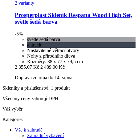
2 varianty
Prosperplast
Skleník Respana Wood High Set,
světle šedá barva
-5%
světle šedá barva
antracit
Nastavitelné větrací otvory
Nohy z přírodního dřeva
Rozměry: 38 x 77 x 79,5 cm
2 355,07 Kč
2 489,00 Kč
Doprava zdarma do 14. srpna
Skleníky a příslušenství: 1 produkt
Všechny ceny zahrnují DPH
Váš výběr
Kategorie:
Vše k zahradě
Zahradní vybavení