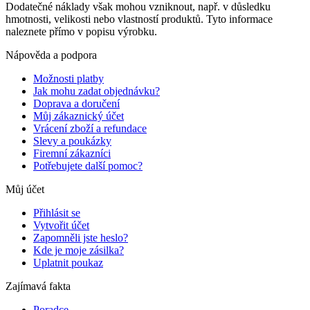
Dodatečné náklady však mohou vzniknout, např. v důsledku
hmotnosti, velikosti nebo vlastností produktů. Tyto informace
naleznete přímo v popisu výrobku.
Nápověda a podpora
Možnosti platby
Jak mohu zadat objednávku?
Doprava a doručení
Můj zákaznický účet
Vrácení zboží a refundace
Slevy a poukázky
Firemní zákazníci
Potřebujete další pomoc?
Můj účet
Přihlásit se
Vytvořit účet
Zapomněli jste heslo?
Kde je moje zásilka?
Uplatnit poukaz
Zajímavá fakta
Poradce