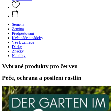
Semena
Zemina
Předpěstování
Květináče a nádoby
Vše k zahradě
Dárky
Značky
Nabídky
Vybrané produkty pro červen
Péče, ochrana a posílení rostlin