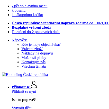
Zpět do hlavního menu
k obsahu
k nákupnímu košíku
Česká republika: Standardní doprava zdarma
od 1 069,00
Bezplatné vrácení zboží
Doručení do 2 pracovních dnů.
Nápověda
Kde je moje objednávka?
Vrácení zboží
Náklady na dopravu
Možnosti platby
Kontaktujte nás
Všechna témata
Přihlásit se
Přihlásit se nyní
Jste tu
poprvé?
Vytvořit účet