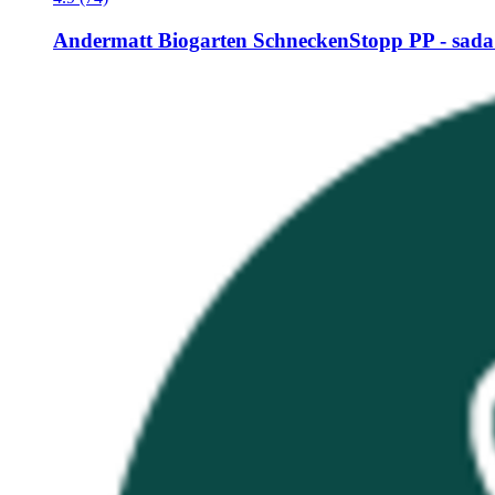
Andermatt Biogarten
SchneckenStopp PP -​ sada